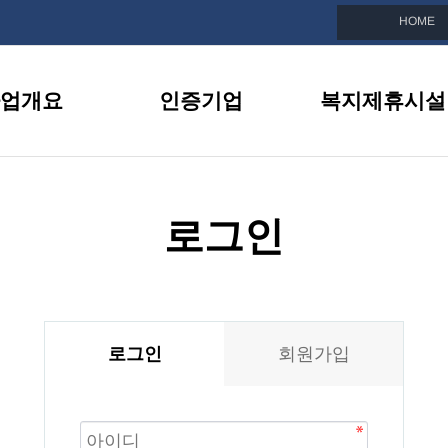
HOME
업개요
인증기업
복지제휴시설
친화기업이란
인증기업 목록
복지제휴시설 소
선정안내
인증기업 정보
제휴시설 이벤트
로그인
지원내용
인증기업 소식지
BI소개
인증기업 뉴스
로그인
회원가입