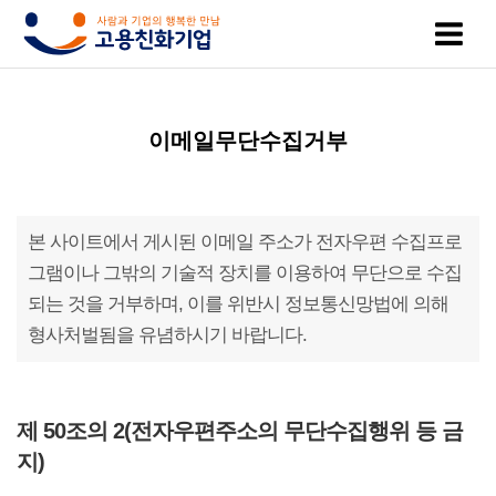
고
인
복
인
공
이메일무단수집거부
용
증
지
증
지
친
기
제
기
사
본 사이트에서 게시된 이메일 주소가 전자우편 수집프로
화
업
휴
업
항
그램이나 그밖의 기술적 장치를 이용하여 무단으로 수집
되는 것을 거부하며, 이를 위반시 정보통신망법에 의해
기
목
시
채
형사처벌됨을 유념하시기 바랍니다.
업
록
설
용
이
인
소
정
제 50조의 2(전자우편주소의 무단수집행위 등 금
지)
란
증
개
보