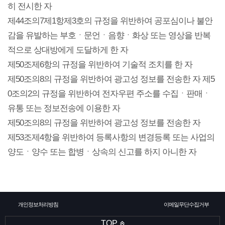
히 전시한 자
소
식
제44조의7제1항제3호의 규정을 위반하여 공포심이나 불안
감을 유발하는 부호ㆍ문언ㆍ음향ㆍ화상 또는 영상을 반복
개
지
적으로 상대방에게 도달하게 한 자
제50조제6항의 규정을 위반하여 기술적 조치를 한 자
인
제50조의8의 규정을 위반하여 광고성 정보를 전송한 자 제5
증
0조의2의 규정을 위반하여 전자우편 주소를 수집ㆍ판매ㆍ
유통 또는 정보전송에 이용한 자
기
제50조의8의 규정을 위반하여 광고성 정보를 전송한 자
제53조제4항을 위반하여 등록사항의 변경등록 또는 사업의
업
양도ㆍ양수 또는 합병ㆍ상속의 신고를 하지 아니한 자
뉴
스
개인정보처리방침
이메일무단수집거부
TOP