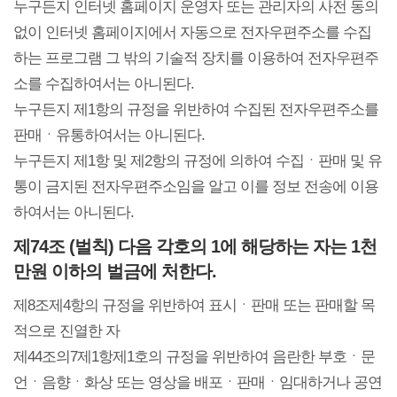
누구든지 인터넷 홈페이지 운영자 또는 관리자의 사전 동의
선
기
제
없이 인터넷 홈페이지에서 자동으로 전자우편주소를 수집
하는 프로그램 그 밖의 기술적 장치를 이용하여 전자우편주
정
업
휴
소를 수집하여서는 아니된다.
누구든지 제1항의 규정을 위반하여 수집된 전자우편주소를
안
정
시
판매ㆍ유통하여서는 아니된다.
누구든지 제1항 및 제2항의 규정에 의하여 수집ㆍ판매 및 유
내
보
설
통이 금지된 전자우편주소임을 알고 이를 정보 전송에 이용
지
인
이
하여서는 아니된다.
제74조 (벌칙) 다음 각호의 1에 해당하는 자는 1천
원
증
벤
만원 이하의 벌금에 처한다.
내
기
트
제8조제4항의 규정을 위반하여 표시ㆍ판매 또는 판매할 목
적으로 진열한 자
용
업
제44조의7제1항제1호의 규정을 위반하여 음란한 부호ㆍ문
언ㆍ음향ㆍ화상 또는 영상을 배포ㆍ판매ㆍ임대하거나 공연
BI
소