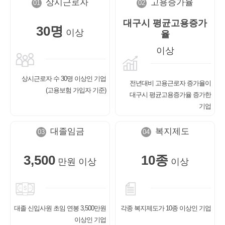
상시근로자
고용증가율
01
02
선
기
제
대구시
평균고용증가
30명
이상
율
정
업
휴
이상
안
정
시
상시근로자 수
30명 이상인 기업
전년대비
고용근로자 증가율이
(고용보험 가입자 기준)
내
보
설
대구시 평균고용증가율
증가한
기업
지
인
이
대졸임금
복지제도
03
04
원
증
벤
3,500
10종
만원 이상
이상
내
기
트
용
업
대졸 신입사원
초임 연봉 3,500만원
각종 복지제도가
10종 이상인
기업
BI
소
이상인 기업