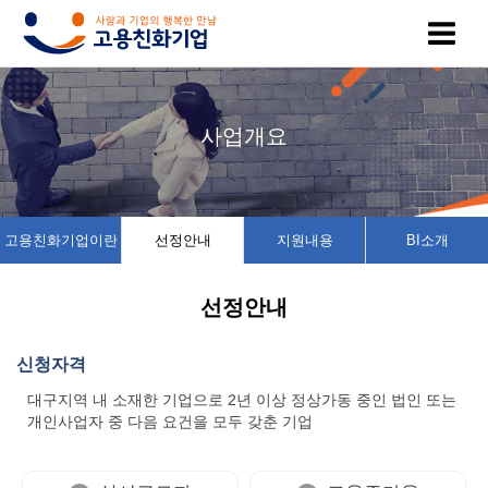
고
인
복
인
공
사업개요
용
증
지
증
지
친
기
제
기
사
고용친화기업이란
선정안내
지원내용
BI소개
화
업
휴
업
항
선정안내
기
목
시
채
업
록
설
용
신청자격
대구지역 내 소재한 기업으로 2년 이상 정상가동 중인 법인 또는
이
인
소
정
개인사업자 중 다음 요건을 모두 갖춘 기업
란
증
개
보