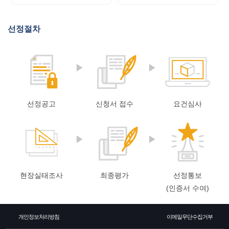
소
식
선정절차
개
지
인
증
선정공고
신청서 접수
요건심사
기
업
뉴
현장실태조사
최종평가
선정통보
(인증서 수여)
스
개인정보처리방침
이메일무단수집거부