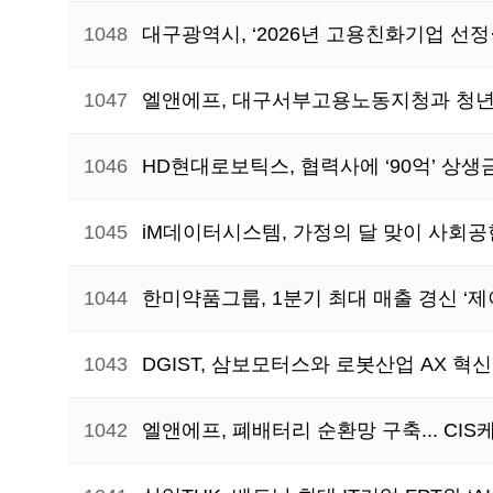
1048
대구광역시, ‘2026년 고용친화기업 선
1047
엘앤에프, 대구서부고용노동지청과 청
1046
HD현대로보틱스, 협력사에 ‘90억’ 상
1045
iM데이터시스템, 가정의 달 맞이 사회
1044
한미약품그룹, 1분기 최대 매출 경신 ‘제이
1043
DGIST, 삼보모터스와 로봇산업 AX 혁
1042
엘앤에프, 폐배터리 순환망 구축... CI