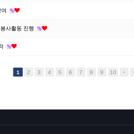
참여
 봉사활동 진행
실적
2
3
4
5
6
7
8
9
10
1