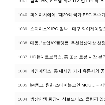
1041
삼익THK, 베트남 최대 IT기업 FPT와 ‘
1040
피에이치에이, ‘제20회 국가 ESG 우수
1039
스페이스X IPO 임박…대구 와이제이링크
1038
대동, ‘농업AX플랫폼’ 우선협상대상 선
1037
HD현대로보틱스, 美 조선 로봇 시장 본
1036
파인메딕스, 美 내시경 기기 유통사와 
1035
iM뱅크, 원화 스테이블코인 MOU…디지
1034
빙상연맹 회장사 삼보모터스, 올림픽 입