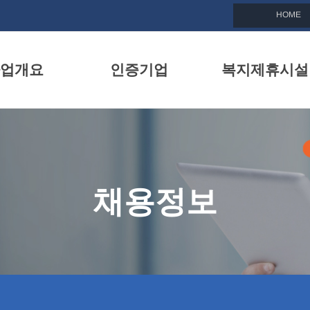
HOME
업개요
인증기업
복지제휴시설
친화기업이란
인증기업 목록
복지제휴시설 소
선정안내
인증기업 정보
제휴시설 이벤트
지원내용
인증기업 소식지
채용정보
BI소개
인증기업 뉴스