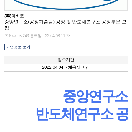
선
기
제
(주)아바코
중앙연구소(공정기술팀) 공정 및 반도체연구소 공정부문 모
정
업
휴
집
조회수 : 5,243 등록일 : 22-04-08 11:23
안
정
시
기업정보 보기
내
보
설
접수기간
2022.04.04 ~ 채용시 마감
지
인
이
원
증
벤
중앙연구소 
내
기
트
반도체연구소 공정
용
업
BI
소