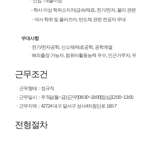
ㆍ신입 : 대졸이상
- 학사 이상 학위소지자
(금속/재료, 전기/전자, 물리 관련학
- 석사 학위 및 플라즈마, 반도체 관련 전공자 우대
우대사항
ㆍ전기/전자공학, 신소재/재료공학, 공학계열
ㆍ해외출장 가능자, 컴퓨터활용능력 우수, 인근거주자, 우
근무조건
ㆍ
근무형태
:
정규직
ㆍ
근무일시
:
주 5일(월~금) [근무]08:30~18:00[점심]12:00~13:00
ㆍ
근무지역
:
42724 대구 달서구 성서4차첨단로 160-7
전형절차