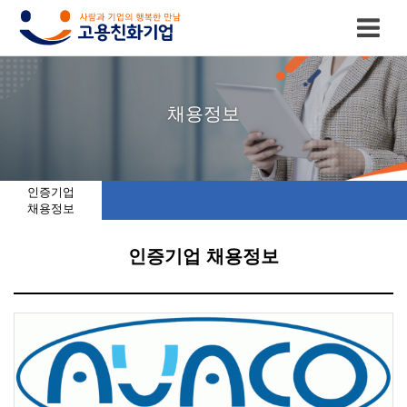
고
인
복
인
공
채용정보
용
증
지
증
지
친
기
제
기
사
인증기업
채용정보
화
업
휴
업
항
인증기업 채용정보
기
목
시
채
업
록
설
용
이
인
소
정
란
증
개
보