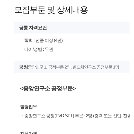
모집부문 및 상세내용
소
식
개
지
공통 자격요건
ㆍ학력 : 전졸 이상 (4년)
인
ㆍ나이/성별 : 무관
증
공정
중앙연구소 공정부문 2명, 반도체연구소 공정부문 1명
기
업
<중앙연구소 공정부문>
뉴
담당업무
스
ㆍ중앙연구소 공정(PVD SPT) 부문 : 2명 (경력 또는 신입, 전
지원자격