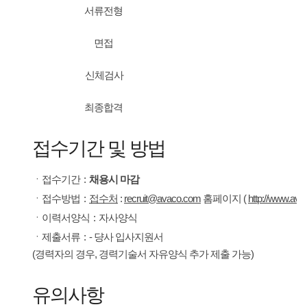
서류전형
면접
신체검사
최종합격
접수기간 및 방법
ㆍ
접수기간
:
채용시 마감
ㆍ
접수방법
:
접수처
:
recruit@avaco.com
홈페이지 (
http://www.av
ㆍ
이력서양식
:
자사양식
ㆍ
제출서류
:
- 댱사 입사지원서
(경력자의 경우, 경력기술서 자유양식 추가 제출 가능)
유의사항