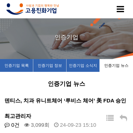
고
인
복
인
공
인증기업
용
증
지
증
지
친
기
제
기
사
인증기업 목록
인증기업 정보
인증기업 소식지
인증기업 뉴스
화
업
휴
업
항
인증기업 뉴스
기
목
시
채
업
록
설
용
덴티스, 치과 유니트체어 ‘루비스 체어’ 美 FDA 승인
이
인
소
정
최고관리자
0건
3,099회
24-09-23 15:10
란
증
개
보