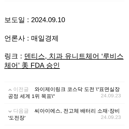
선
기
제
보도일 : 2024.09.10
정
업
휴
언론사 : 매일경제
안
정
시
내
보
설
링크 :
덴티스, 치과 유니트체어 ‘루비스
체어’ 美 FDA 승인
지
인
이
원
증
벤
이전글
와이제이링크 코스닥 도전 \"표면실장
24.09.23
공정 세계 1위 목표\"
내
기
트
용
업
다음글
씨아이에스, 전고체 배터리 소재·장비
24.09.23
'도전장'
BI
소