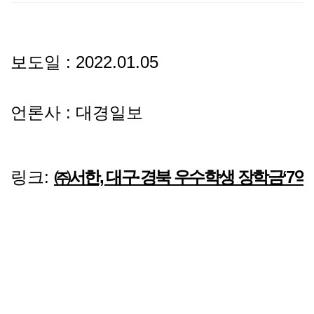
선
기
제
정
업
휴
보도일 : 2022.01.05
안
정
시
언론사 : 대경일보
내
보
설
지
인
이
링크:
㈜서한, 대구·경북 우수학생 장학금‘7억
원
증
벤
내
기
트
용
업
BI
소