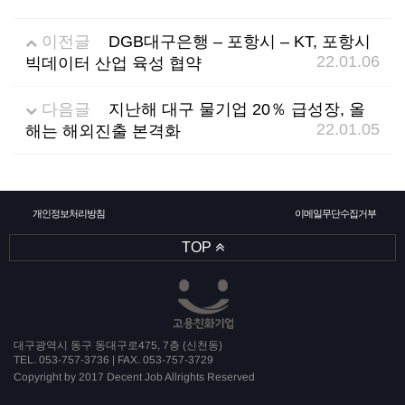
소
식
이전글
DGB대구은행 – 포항시 – KT, 포항시
22.01.06
빅데이터 산업 육성 협약
개
지
다음글
지난해 대구 물기업 20％ 급성장, 올
인
22.01.05
해는 해외진출 본격화
증
기
개인정보처리방침
이메일무단수집거부
TOP
업
뉴
대구광역시 동구 동대구로475, 7층 (신천동)
스
TEL. 053-757-3736 | FAX. 053-757-3729
Copyright by 2017 Decent Job Allrights Reserved