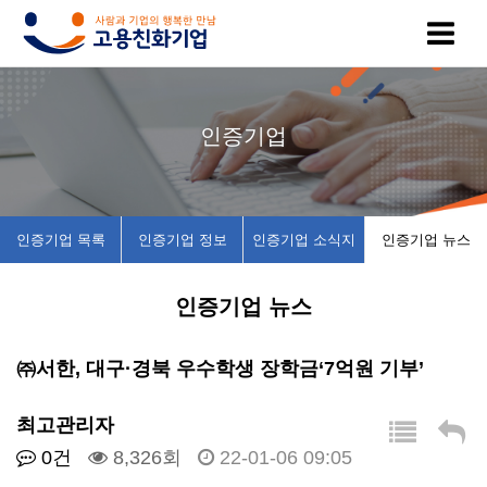
고
인
복
인
공
인증기업
용
증
지
증
지
친
기
제
기
사
인증기업 목록
인증기업 정보
인증기업 소식지
인증기업 뉴스
화
업
휴
업
항
인증기업 뉴스
기
목
시
채
업
록
설
용
㈜서한, 대구·경북 우수학생 장학금‘7억원 기부’
이
인
소
정
최고관리자
0건
8,326회
22-01-06 09:05
란
증
개
보