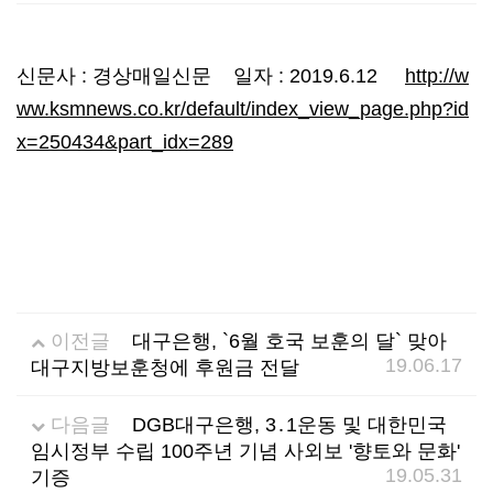
선
기
제
신문사 : 경상매일신문 일자 : 2019.6.12
http://w
정
업
휴
ww.ksmnews.co.kr/default/index_view_page.php?id
x=250434&part_idx=289
안
정
시
내
보
설
지
인
이
원
증
벤
이전글
대구은행, `6월 호국 보훈의 달` 맞아
19.06.17
대구지방보훈청에 후원금 전달
내
기
트
용
업
다음글
DGB대구은행, 3․1운동 및 대한민국
임시정부 수립 100주년 기념 사외보 '향토와 문화'
19.05.31
기증
BI
소