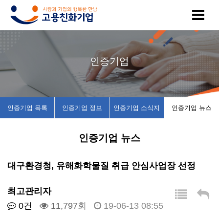
고
인
복
인
공
인증기업
용
증
지
증
지
친
기
제
기
사
인증기업 목록
인증기업 정보
인증기업 소식지
인증기업 뉴스
화
업
휴
업
항
인증기업 뉴스
기
목
시
채
업
록
설
용
대구환경청, 유해화학물질 취급 안심사업장 선정
이
인
소
정
최고관리자
0건
11,797회
19-06-13 08:55
란
증
개
보