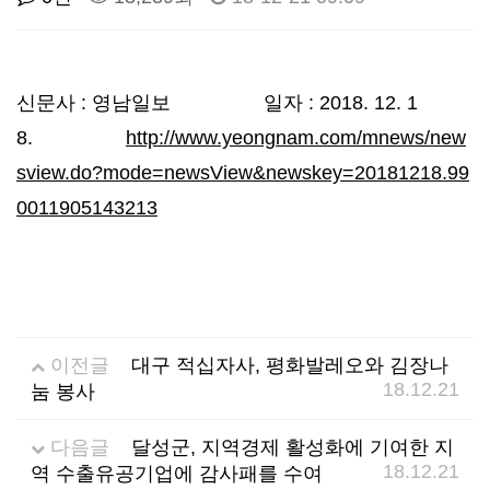
선
기
제
정
업
휴
신문사 : 영남일보 일자 : 2018. 12. 1
8.
http://www.yeongnam.com/mnews/new
안
정
시
sview.do?mode=newsView&newskey=20181218.99
내
보
설
0011905143213
지
인
이
원
증
벤
이전글
대구 적십자사, 평화발레오와 김장나
내
기
트
18.12.21
눔 봉사
용
업
다음글
달성군, 지역경제 활성화에 기여한 지
18.12.21
역 수출유공기업에 감사패를 수여
BI
소