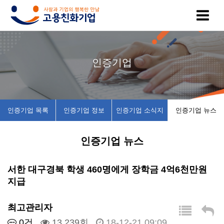
고
인
복
인
공
인증기업
용
증
지
증
지
친
기
제
기
사
인증기업 목록
인증기업 정보
인증기업 소식지
인증기업 뉴스
화
업
휴
업
항
인증기업 뉴스
기
목
시
채
업
록
설
용
서한 대구경북 학생 460명에게 장학금 4억6천만원
지급
이
인
소
정
최고관리자
란
증
개
보
0건
13,239회
18-12-21 09:09