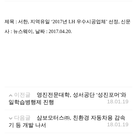
선
기
제
제목
:
서한
,
지역유일
‘2017
년
LH
우수시공업체
’
선정
,
신문
정
업
휴
사
:
뉴스웨이
,
날짜
: 2017.04.20.
안
정
시
내
보
설
지
인
이
원
증
벤
이전글
영진전문대학, 성서공단 ‘성진포머’와
18.01.19
일학습병행제 진행
내
기
트
용
업
다음글
삼보모터스㈜, 친환경 자동차용 감속
18.01.19
기 등 개발 나서
BI
소