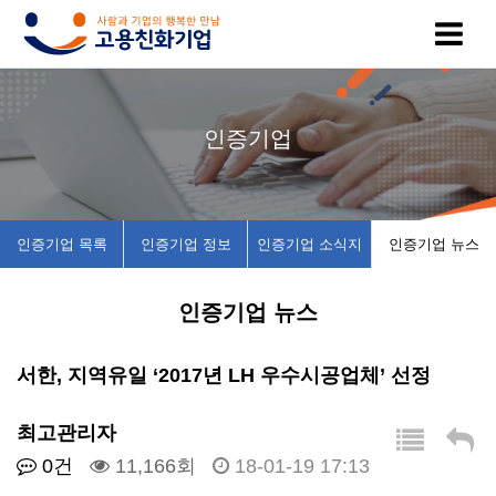
고
인
복
인
공
인증기업
용
증
지
증
지
친
기
제
기
사
인증기업 목록
인증기업 정보
인증기업 소식지
인증기업 뉴스
화
업
휴
업
항
인증기업 뉴스
기
목
시
채
업
록
설
용
서한, 지역유일 ‘2017년 LH 우수시공업체’ 선정
이
인
소
정
최고관리자
0건
11,166회
18-01-19 17:13
란
증
개
보