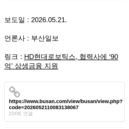
선
기
제
보도일 : 2026.05.21.
정
업
휴
언론사 : 부산일보
안
정
시
내
보
설
링크 :
HD현대로보틱스, 협력사에 ‘90
억’ 상생금융 지원
지
인
이
원
증
벤
내
기
트
https://www.busan.com/view/busan/view.php?
code=2026052110083138067
용
업
224회 연결
BI
소