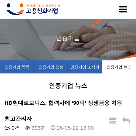
고
인
복
인
공
인증기업
용
증
지
증
지
친
기
제
기
사
인증기업 목록
인증기업 정보
인증기업 소식지
인증기업 뉴스
화
업
휴
업
항
인증기업 뉴스
기
목
시
채
업
록
설
용
HD현대로보틱스, 협력사에 ‘90억’ 상생금융 지원
이
인
소
정
최고관리자
0건
393회
26-05-22 13:00
란
증
개
보