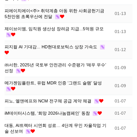
소
식
피에이치에이<주> 취약계층 아동 위한 사회공헌기금
01-13
5천만원 초록우산에 전달
개
지
제이브이엠, 임직원 생산성 장려금 지급...5억원 규모
01-13
인
피지컬 AI 기대감... HD현대로보틱스 상장 가속도
01-12
증
㈜서한, 2025년 국토부 안전관리 수준평가 ‘매우 우수’
01-09
선정
기
메가젠임플란트, 유럽 MDR 인증 ‘그랜드 슬램’ 달성
01-09
업
피노, 엘앤에프와 NCM 전구체 공급 계약 체결
01-07
뉴
iM데이터시스템, ‘희망 2026나눔캠페인’ 동참
01-07
스
대동, AI트랙터 시연회 성료… 4단계 무인 자율작업 기
01-07
술 선보여