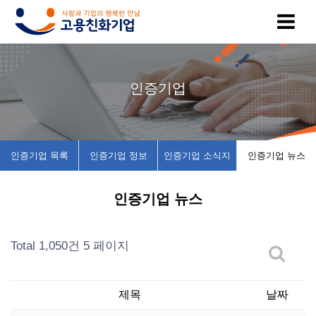
고
인
복
인
공
인증기업
용
증
지
증
지
친
기
제
기
사
인증기업 목록
인증기업 정보
인증기업 소식지
인증기업 뉴스
화
업
휴
업
항
인증기업 뉴스
기
목
시
채
업
록
설
용
Total 1,050건
5 페이지
이
인
소
정
제목
날짜
란
증
개
보