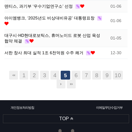
덴티스, 과기부 ‘우수기업연구소’ 선정
01-06
아이엠뱅크, ‘2025년도 비상대비유공’ 대통령표창
01-06
대구시·HD현대로보틱스, 휴머노이드 로봇 산업 육성
01-05
협약 체결
서한 창사 최대 실적 1조 6천억원 수주 쾌거
12-30
1
2
3
4
6
7
8
9
10
5
개인정보처리방침
이메일무단수집거부
TOP