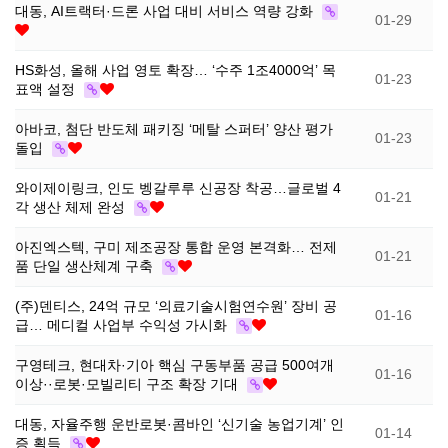
대동, AI트랙터·드론 사업 대비 서비스 역량 강화
01-29
선
기
제
HS화성, 올해 사업 영토 확장… ‘수주 1조4000억’ 목
01-23
정
업
휴
표액 설정
아바코, 첨단 반도체 패키징 ‘메탈 스퍼터’ 양산 평가
안
정
시
01-23
돌입
내
보
설
와이제이링크, 인도 벵갈루루 신공장 착공…글로벌 4
01-21
각 생산 체제 완성
지
인
이
아진엑스텍, 구미 제조공장 통합 운영 본격화… 전제
01-21
품 단일 생산체계 구축
원
증
벤
(주)덴티스, 24억 규모 ‘의료기술시험연수원’ 장비 공
01-16
급… 메디컬 사업부 수익성 가시화
내
기
트
구영테크, 현대차·기아 핵심 구동부품 공급 500여개
01-16
용
업
이상··로봇·모빌리티 구조 확장 기대
대동, 자율주행 운반로봇·콤바인 ‘신기술 농업기계’ 인
BI
소
01-14
증 획득