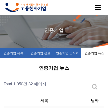
고
인
복
인
공
인증기업
용
증
지
증
지
친
기
제
기
사
인증기업 목록
인증기업 정보
인증기업 소식지
인증기업 뉴스
화
업
휴
업
항
인증기업 뉴스
기
목
시
채
업
록
설
용
Total 1,050건
32 페이지
이
인
소
정
제목
날짜
란
증
개
보