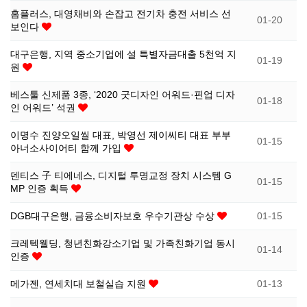
홈플러스, 대영채비와 손잡고 전기차 충전 서비스 선
01-20
소
식
보인다
대구은행, 지역 중소기업에 설 특별자금대출 5천억 지
개
지
01-19
원
인
베스툴 신제품 3종, ‘2020 굿디자인 어워드·핀업 디자
01-18
인 어워드’ 석권
증
이명수 진양오일씰 대표, 박영선 제이씨티 대표 부부
01-15
아너소사이어티 함께 가입
기
덴티스 子 티에네스, 디지털 투명교정 장치 시스템 G
01-15
MP 인증 획득
업
DGB대구은행, 금융소비자보호 우수기관상 수상
01-15
뉴
크레텍웰딩, 청년친화강소기업 및 가족친화기업 동시
01-14
인증
스
메가젠, 연세치대 보철실습 지원
01-13