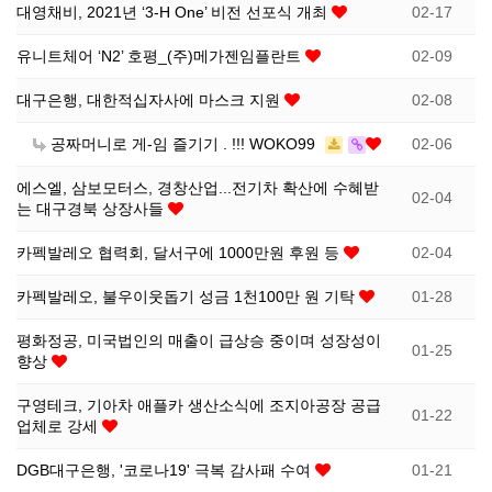
대영채비, 2021년 ‘3-H One’ 비전 선포식 개최
02-17
선
기
제
유니트체어 ‘N2’ 호평_(주)메가젠임플란트
02-09
정
업
휴
대구은행, 대한적십자사에 마스크 지원
02-08
공짜머니로 게-임 즐기기 . !!! WOKO99
02-06
안
정
시
에스엘, 삼보모터스, 경창산업...전기차 확산에 수혜받
02-04
내
보
설
는 대구경북 상장사들
카펙발레오 협력회, 달서구에 1000만원 후원 등
02-04
지
인
이
카펙발레오, 불우이웃돕기 성금 1천100만 원 기탁
01-28
원
증
벤
평화정공, 미국법인의 매출이 급상승 중이며 성장성이
01-25
향상
내
기
트
구영테크, 기아차 애플카 생산소식에 조지아공장 공급
01-22
용
업
업체로 강세
DGB대구은행, '코로나19' 극복 감사패 수여
01-21
BI
소