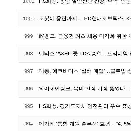
1001
HS화성, 용당 일반산단 완공 ‘주역’ 인
1000
로봇이 용접까지… HD현대로보틱스, 조
999
iM뱅크, 금융권 최초 채용 다각화 위한
998
덴티스 ‘AXEL’ 美 FDA 승인…프리미
997
대동, 에코바디스 ‘실버 메달’…글로벌 상
996
와이제이링크, 북미 전장 시장 뚫었다…S
995
HS화성, 경기도지사 안전관리 우수 표
994
메가젠 ‘통합 개원 솔루션’ 호평... “4,