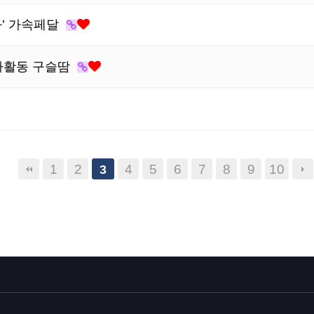
화’ 가속페달
사활동 구슬땀
1
2
4
5
6
7
8
9
10
3