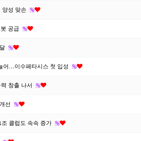
 양성 맞손
로봇 공급
전달
2배 늘어…이수페타시스 첫 입성
동력 창출 나서
 개선
1조 클럽도 속속 증가