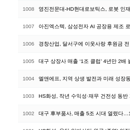
1008
영진전문대-HD현대로보틱스, 로봇 인재
1007
아진엑스텍, 삼성전자 AI 공장용 제조 
1006
경창산업, 달서구에 이웃사랑 후원금 
1005
대구 상장사 매출 ‘1조 클럽’ 4년만 
1004
엘앤에프, 지역 상생 발전과 미래 성장
1003
HS화성, 작년 수익성·재무 건전성 동반
1002
대구 車부품사, 매출 5조 시대 열렸다…