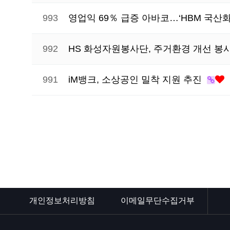
993
영업익 69％ 급증 아바코…‘HBM 국산
992
HS 화성자원봉사단, 주거환경 개선 봉
991
iM뱅크, 소상공인 밀착 지원 추진
음
다음
맨끝
개인정보처리방침
이메일무단수집거부