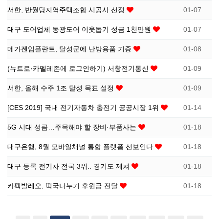
서한, 반월당지역주택조합 시공사 선정
01-07
소
식
대구 도어업체 동광도어 이웃돕기 성금 1천만원
01-07
개
지
메가젠임플란트, 달성군에 난방용품 기증
01-08
인
(뉴트로·카멜레존에 로그인하기) 서창전기통신
01-09
서한, 올해 수주 1조 달성 목표 설정
01-09
증
[CES 2019] 국내 전기자동차 충전기 공공시장 1위
01-14
기
5G 시대 성큼…주목해야 할 장비·부품사는
01-18
업
대구은행, 8월 모바일채널 통합 플랫폼 선보인다
01-18
뉴
대구 등록 전기차 전국 3위.. 경기도 제쳐
01-18
카펙발레오, 떡국나누기 후원금 전달
01-18
스