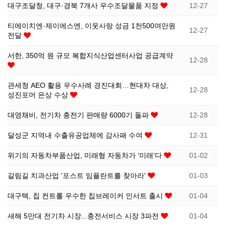
대구조달청, 대구·경북 7개사 우수조달물품 지정
12-27
선
기
제
티에이치엔·제이에스엔, 이웃사랑 성금 1천500여만원
12-27
전달
정
업
휴
서한, 350억 원 규모 복합지식산업센터사업 공급계약
12-28
안
정
시
관세청 AEO 활용 우수사례 경진대회…현대차 대상,
12-28
내
보
설
성진포머 은상 수상
대영채비, 전기차 충전기 판매량 6000기 돌파
12-28
지
인
이
달성군 지역내 수출유공업체에 감사패 수여
12-31
원
증
벤
위기의 자동차부품산업, 미래형 자동차가 ‘미래’다
01-02
내
기
트
갈림길 치과산업 '포스트 임플란트를 찾아라'
01-03
용
업
대구텍, 칩 컨트롤 우수한 칩브레이커 인서트 출시
01-04
새해 5만대 전기차 시장...충전서비스 시장 3파전
01-04
BI
소