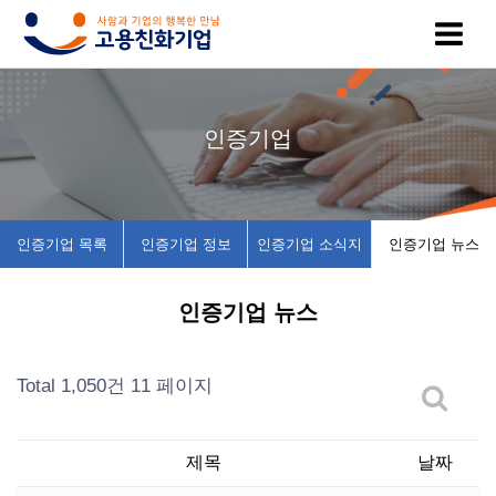
고
인
복
인
공
인증기업
용
증
지
증
지
친
기
제
기
사
인증기업 목록
인증기업 정보
인증기업 소식지
인증기업 뉴스
화
업
휴
업
항
인증기업 뉴스
기
목
시
채
업
록
설
용
Total 1,050건
11 페이지
이
인
소
정
제목
날짜
란
증
개
보