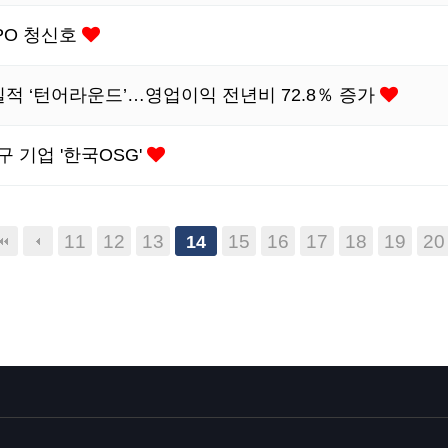
PO 청신호
 실적 ‘턴어라운드’…영업이익 전년비 72.8％ 증가
 기업 '한국OSG'
맨끝
11
12
13
15
16
17
18
19
20
14