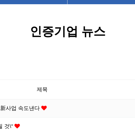
인증기업 뉴스
제목
 新사업 속도낸다
 것\"