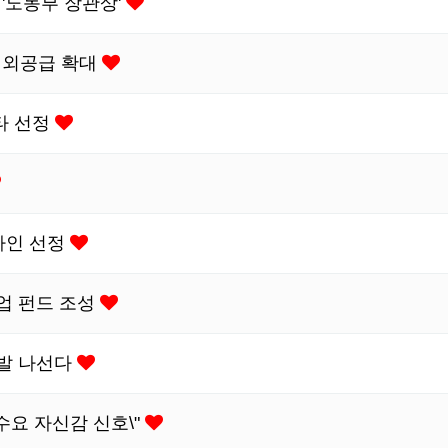
 '노동부 장관상'
…해외공급 확대
타 선정
자인 선정
농업 펀드 조성
개발 나선다
수요 자신감 신호\"