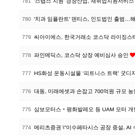
781
'스탭스 지원' 경창산업, 재취업지원서비스
780
'치과 임플란트' 덴티스, 인도법인 출범
779
씨아이에스, 한국거래소 코스닥 라이징스
778
파인메딕스, 코스닥 상장 예비심사 승인
777
HS화성 운동시설물 ‘피트니스 트랙’ 굿디
776
대동, 미래에셋과 손잡고 700억원 규모 
775
삼보모터스‧평화발레오 등 UAM 모터 
774
메리츠증권 \"이수페타시스 공장 증설, AI 