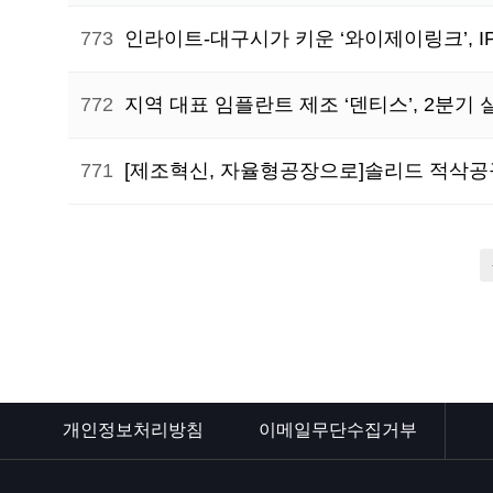
773
인라이트-대구시가 키운 ‘와이제이링크’, I
772
지역 대표 임플란트 제조 ‘덴티스’, 2분기
771
[제조혁신, 자율형공장으로]솔리드 적삭공구
전
다음
개인정보처리방침
이메일무단수집거부