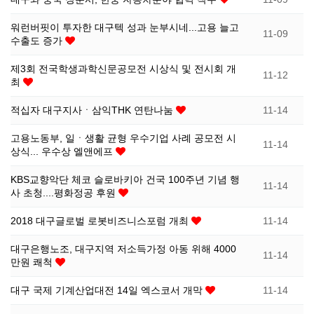
소
식
워런버핏이 투자한 대구텍 성과 눈부시네...고용 늘고
11-09
수출도 증가
개
지
제3회 전국학생과학신문공모전 시상식 및 전시회 개
11-12
최
인
적십자 대구지사ㆍ삼익THK 연탄나눔
11-14
증
고용노동부, 일ㆍ생활 균형 우수기업 사례 공모전 시
11-14
상식... 우수상 엘앤에프
기
KBS교향악단 체코 슬로바키아 건국 100주년 기념 행
11-14
사 초청....평화정공 후원
업
2018 대구글로벌 로봇비즈니스포럼 개최
11-14
뉴
대구은행노조, 대구지역 저소득가정 아동 위해 4000
11-14
만원 쾌척
스
대구 국제 기계산업대전 14일 엑스코서 개막
11-14