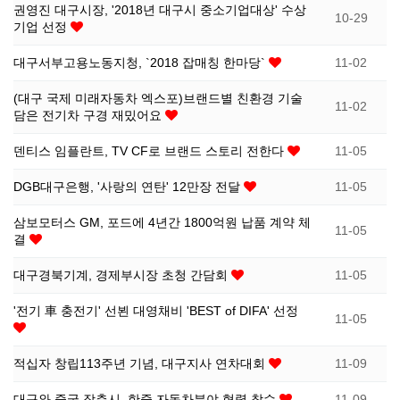
권영진 대구시장, '2018년 대구시 중소기업대상' 수상
10-29
기업 선정
선
기
제
대구서부고용노동지청, `2018 잡매칭 한마당`
11-02
정
업
휴
(대구 국제 미래자동차 엑스포)브랜드별 친환경 기술
11-02
담은 전기차 구경 재밌어요
안
정
시
덴티스 임플란트, TV CF로 브랜드 스토리 전한다
11-05
내
보
설
DGB대구은행, '사랑의 연탄' 12만장 전달
11-05
지
인
이
삼보모터스 GM, 포드에 4년간 1800억원 납품 계약 체
11-05
결
원
증
벤
대구경북기계, 경제부시장 초청 간담회
11-05
내
기
트
'전기 車 충전기' 선뵌 대영채비 'BEST of DIFA' 선정
11-05
용
업
적십자 창립113주년 기념, 대구지사 연차대회
11-09
BI
소
대구와 중국 장춘시, 한중 자동차분야 협력 착수
11-09