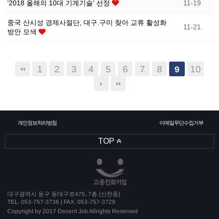
'2018 올해의 10대 기계기술' 선정
11-19
중국 산시성 경제사절단, 대구.구미 찾아 교류 활성화
11-21
방안 모색
1
2
3
4
5
6
7
8
10
9
개인정보처리방침
이메일무단수집거부
TOP
대구광역시 동구 동대구로475, 7층 (신천동)
TEL. 053-757-3736 | FAX. 053-757-3729
Copyright by 2017 Decent Job Allrights Reserved