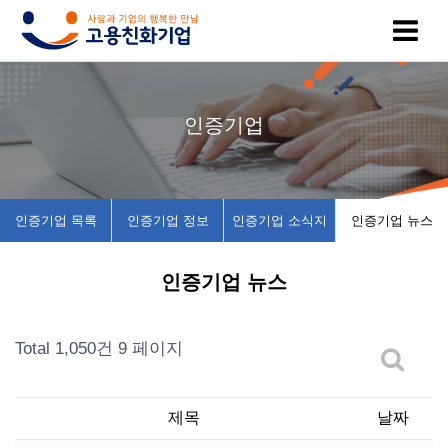
고
인
복
인
공
인증기업
용
증
지
증
지
친
기
제
기
사
인증기업 목록
인증기업 정보
인증기업 소식지
인증기업 뉴스
화
업
휴
업
항
인증기업 뉴스
기
목
시
채
업
록
설
용
Total 1,050건
9 페이지
이
인
소
정
제목
날짜
란
증
개
보