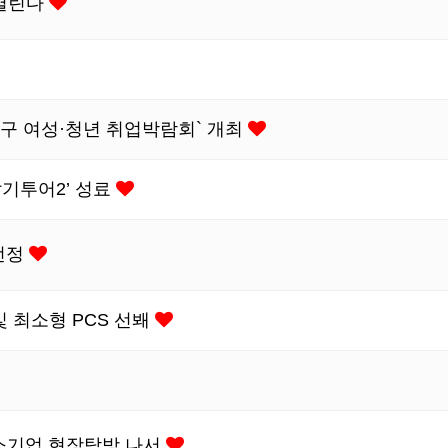
 열린다
서구 여성·청년 취업박람회` 개최
기투어2’ 성료
 선정
 최소형 PCS 선봬
중소기업 현장탐방 나서