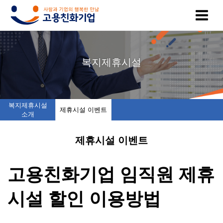
고
인
복
인
공
복지제휴시설
용
증
지
증
지
친
기
제
기
사
복지제휴시설
제휴시설 이벤트
소개
화
업
휴
업
항
제휴시설 이벤트
기
목
시
채
업
록
설
용
고용친화기업 임직원 제휴
이
인
소
정
시설 할인 이용방법
란
증
개
보