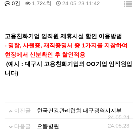
0건
1,724회
24-05-23 11:42
선
기
제
정
업
휴
고용친화기업 임직원 제휴시설 할인 이용방법
안
정
시
- 명함, 사원증, 재직증명서 중 1가지를 지참하여
현장에서 신분확인 후 할인적용
내
보
설
(예시 : 대구시 고용친화기업의 OO기업 임직원입
지
인
이
니다)
원
증
벤
내
기
트
이전글
한국건강관리협회 대구광역시지부
24.05.24
용
업
24.05.23
다음글
으뜸병원
BI
소