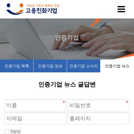
고
인
복
인
공
인증기업
용
증
지
증
지
친
기
제
기
사
인증기업 목록
인증기업 정보
인증기업 소식지
인증기업 뉴스
화
업
휴
업
항
인증기업 뉴스 글답변
기
목
시
채
업
록
설
용
이
인
소
정
란
증
개
보
html