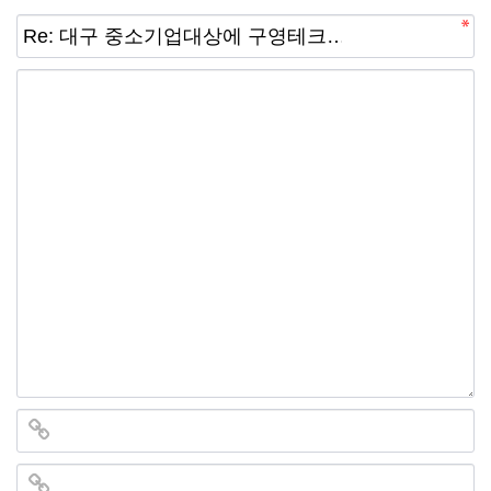
선
기
제
정
업
휴
안
정
시
내
보
설
지
인
이
원
증
벤
내
기
트
용
업
BI
소