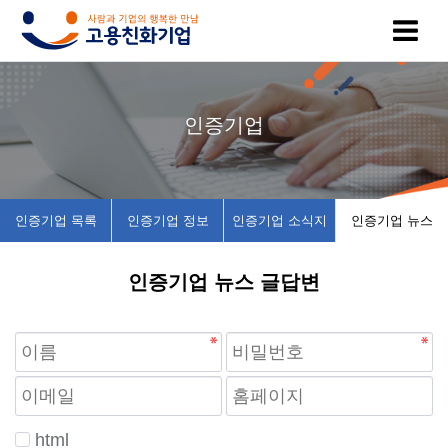
고
인
복
인
공
인증기업
용
증
지
증
지
친
기
제
기
사
인증기업 목록
인증기업 정보
인증기업 소식지
인증기업 뉴스
화
업
휴
업
항
인증기업 뉴스 글답변
기
목
시
채
업
록
설
용
이
인
소
정
란
증
개
보
html