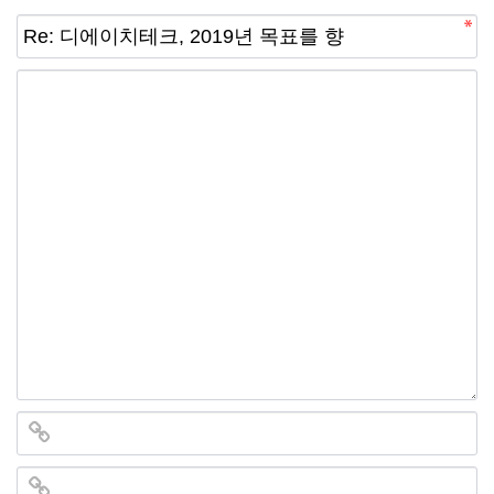
선
기
제
정
업
휴
안
정
시
내
보
설
지
인
이
원
증
벤
내
기
트
용
업
BI
소