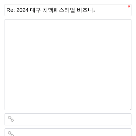
선
기
제
정
업
휴
안
정
시
내
보
설
지
인
이
원
증
벤
내
기
트
용
업
BI
소