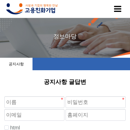
고
인
복
인
공
정보마당
용
증
지
증
지
친
기
제
기
사
공지사항
화
업
휴
업
항
공지사항 글답변
기
목
시
채
업
록
설
용
이
인
소
정
란
증
개
보
html