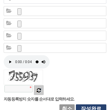
소
식
개
지
인
증
기
업
뉴
스
자동등록방지 숫자를 순서대로 입력하세요.
취소
작성완료