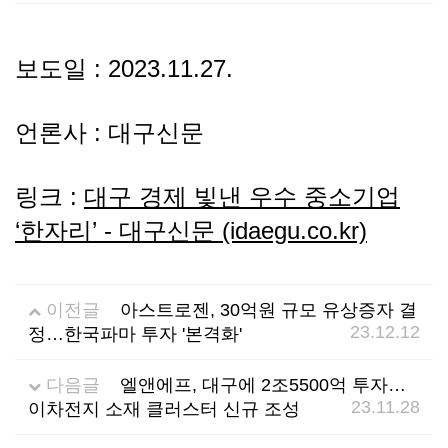
선
기
제
보도일 : 2023.11.27.
정
업
휴
언론사 : 대구신문
안
정
시
내
보
설
링크 :
대구 경제 빛낸 우수 중소기업
‘한자리’ - 대구신문 (idaegu.co.kr)
지
인
이
원
증
벤
이전글
아스트로젠, 30억원 규모 유상증자 결
23.12.12
정…한국파마 투자 '본격화'
내
기
트
용
업
다음글
엘앤에프, 대구에 2조5500억 투자…
23.11.28
이차전지 소재 클러스터 신규 조성
BI
소