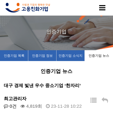
고
인
복
인
공
인증기업
용
증
지
증
지
친
기
제
기
사
인증기업 목록
인증기업 정보
인증기업 소식지
인증기업 뉴스
화
업
휴
업
항
인증기업 뉴스
기
목
시
채
업
록
설
용
대구 경제 빛낸 우수 중소기업 ‘한자리’
이
인
소
정
최고관리자
0건
4,819회
23-11-28 10:22
란
증
개
보