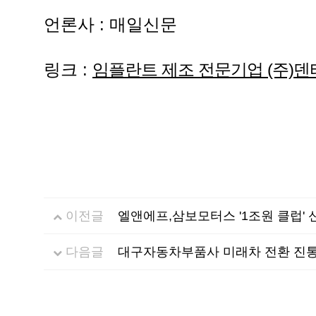
언론사 : 매일신문
링크 :
임플란트 제조 전문기업 (주)덴티
이전글
엘앤에프,삼보모터스 '1조원 클럽' 
다음글
대구자동차부품사 미래차 전환 진통