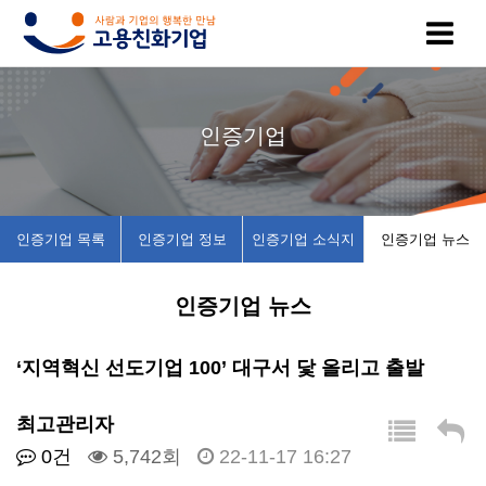
고
인
복
인
공
인증기업
용
증
지
증
지
친
기
제
기
사
인증기업 목록
인증기업 정보
인증기업 소식지
인증기업 뉴스
화
업
휴
업
항
인증기업 뉴스
기
목
시
채
업
록
설
용
‘지역혁신 선도기업 100’ 대구서 닻 올리고 출발
이
인
소
정
최고관리자
0건
5,742회
22-11-17 16:27
란
증
개
보