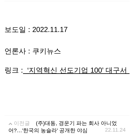
선
기
제
정
업
휴
보도일 : 2022.11.17
안
정
시
언론사 : 쿠키뉴스
내
보
설
링크 :
‘지역혁신 선도기업 100’ 대구서 
지
인
이
원
증
벤
내
기
트
용
업
이전글
(주)대동, 경운기 파는 회사 아니었
BI
소
22.11.24
어?…'한국의 농슬라' 공개한 야심