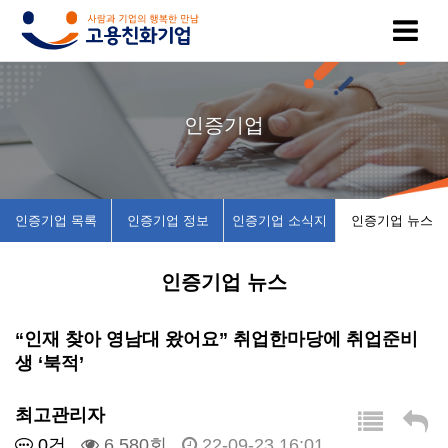
고
인
복
인
공
인증기업
용
증
지
증
지
친
기
제
기
사
인증기업 목록
인증기업 정보
인증기업 소식지
인증기업 뉴스
화
업
휴
업
항
인증기업 뉴스
기
목
시
채
업
록
설
용
“인재 찾아 영남대 왔어요” 취업한마당에 취업준비
생 ‘북적’
이
인
소
정
최고관리자
란
증
개
보
0건
6,580회
22-09-23 16:01