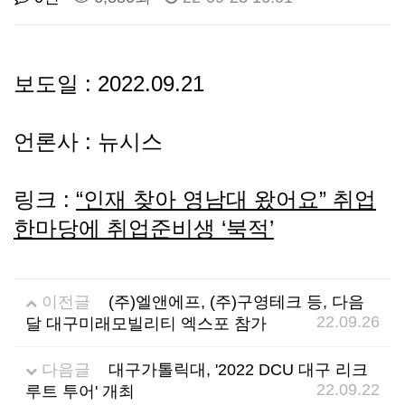
선
기
제
정
업
휴
보도일 : 2022.09.21
안
정
시
언론사 : 뉴시스
내
보
설
링크 :
“인재 찾아 영남대 왔어요” 취업
지
인
이
한마당에 취업준비생 ‘북적’
원
증
벤
이전글
(주)엘앤에프, (주)구영테크 등, 다음
내
기
트
22.09.26
달 대구미래모빌리티 엑스포 참가
용
업
다음글
대구가톨릭대, '2022 DCU 대구 리크
22.09.22
루트 투어' 개최
BI
소