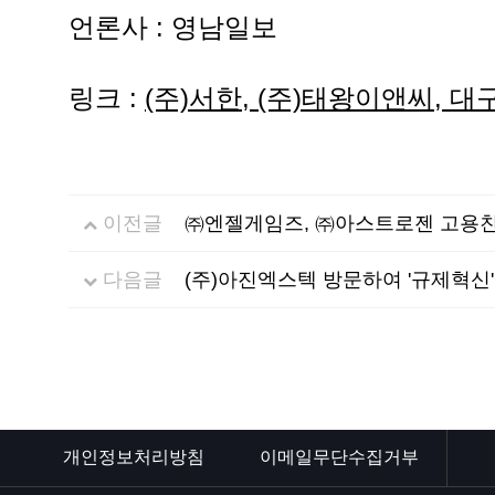
언론사 : 영남일보
링크 :
(주)서한, (주)태왕이앤씨, 
이전글
㈜엔젤게임즈, ㈜아스트로젠 고용친
다음글
(주)아진엑스텍 방문하여 '규제혁신
개인정보처리방침
이메일무단수집거부