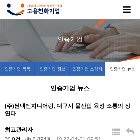
고
인
복
인
공
인증기업
용
증
지
증
지
친
기
제
기
사
인증기업 목록
인증기업 정보
인증기업 소식지
인증기업 뉴스
화
업
휴
업
항
인증기업 뉴스
기
목
시
채
업
록
설
용
(주)썬텍엔지니어링, 대구시 물산업 육성 소통의 장
연다
이
인
소
정
최고관리자
란
증
개
보
0건
8,894회
22-04-01 09:51