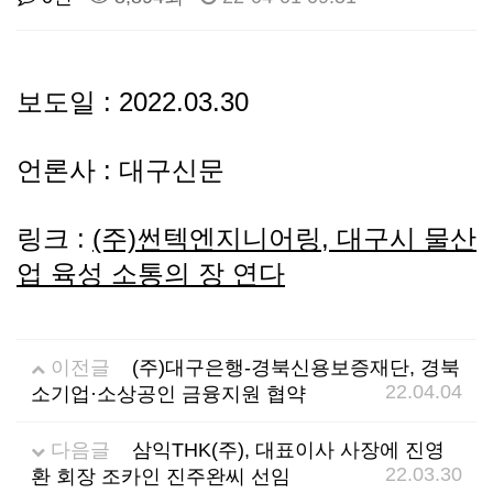
선
기
제
정
업
휴
보도일 : 2022.03.30
안
정
시
언론사 : 대구신문
내
보
설
링크 :
(주)썬텍엔지니어링, 대
구시 물산
지
인
이
업 육성 소통의 장 연다
원
증
벤
이전글
(주)대구은행-경북신용보증재단, 경북
내
기
트
22.04.04
소기업·소상공인 금융지원 협약
용
업
다음글
삼익THK(주), 대표이사 사장에 진영
22.03.30
환 회장 조카인 진주완씨 선임
BI
소