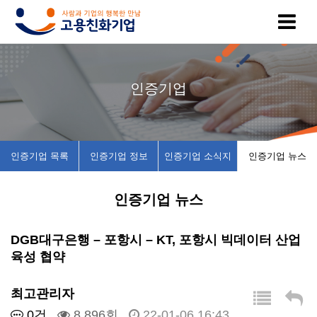
고
인
복
인
공
인증기업
용
증
지
증
지
친
기
제
기
사
인증기업 목록
인증기업 정보
인증기업 소식지
인증기업 뉴스
화
업
휴
업
항
인증기업 뉴스
기
목
시
채
업
록
설
용
DGB대구은행 – 포항시 – KT, 포항시 빅데이터 산업
육성 협약
이
인
소
정
최고관리자
란
증
개
보
0건
8,896회
22-01-06 16:43