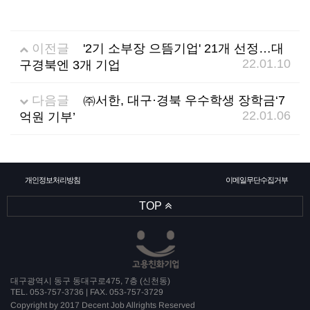
소
식
이전글
'2기 소부장 으뜸기업' 21개 선정…대
개
지
22.01.10
구경북엔 3개 기업
인
다음글
㈜서한, 대구·경북 우수학생 장학금‘7
22.01.06
억원 기부’
증
기
개인정보처리방침
이메일무단수집거부
업
TOP
뉴
스
대구광역시 동구 동대구로475, 7층 (신천동)
TEL. 053-757-3736 | FAX. 053-757-3729
Copyright by 2017 Decent Job Allrights Reserved