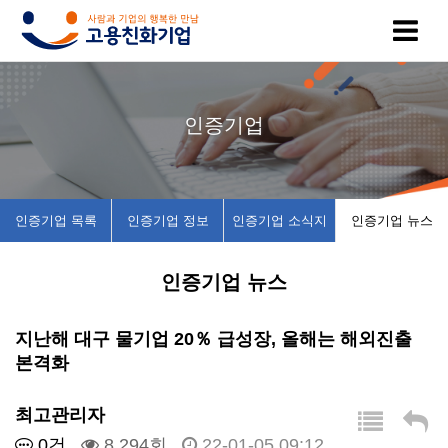
고
인
복
인
공
인증기업
용
증
지
증
지
친
기
제
기
사
인증기업 목록
인증기업 정보
인증기업 소식지
인증기업 뉴스
화
업
휴
업
항
인증기업 뉴스
기
목
시
채
업
록
설
용
지난해 대구 물기업 20％ 급성장, 올해는 해외진출
본격화
이
인
소
정
최고관리자
란
증
개
보
0건
8,294회
22-01-05 09:12