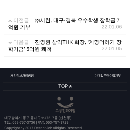
소
식
이전글
㈜서한, 대구·경북 우수학생 장학금‘7
개
지
22.01.06
억원 기부’
인
다음글
진영환 삼익THK 회장, ‘계명더하기 장
22.01.05
학기금’ 5억원 쾌척
증
기
개인정보처리방침
이메일무단수집거부
업
TOP
뉴
스
대구광역시 동구 동대구로475, 7층 (신천동)
TEL. 053-757-3736 | FAX. 053-757-3729
Copyright by 2017 Decent Job Allrights Reserved