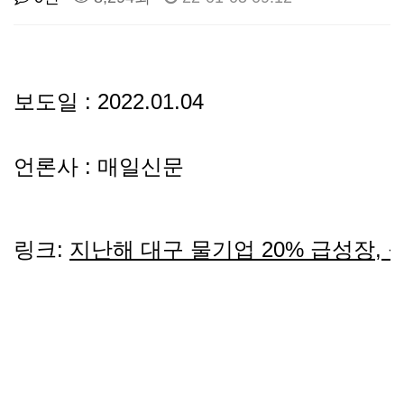
선
기
제
정
업
휴
보도일 : 2022.01.04
안
정
시
언론사 : 매일신문
내
보
설
지
인
이
링크:
지난해 대구 물기업 20% 급성장,
원
증
벤
내
기
트
용
업
BI
소