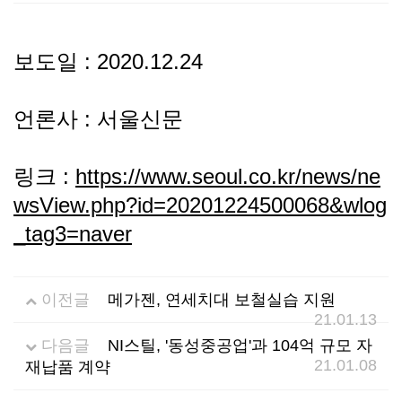
선
기
제
보도일 : 2020.12.24
정
업
휴
언론사 : 서울신문
안
정
시
내
보
설
링크 :
https://www.seoul.co.kr/news/ne
wsView.php?id=20201224500068&wlog
지
인
이
_tag3=naver
원
증
벤
이전글
메가젠, 연세치대 보철실습 지원
내
기
트
21.01.13
용
업
다음글
NI스틸, '동성중공업'과 104억 규모 자
21.01.08
재납품 계약
BI
소