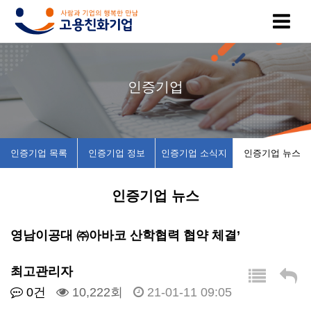
고
인
복
인
공
인증기업
용
증
지
증
지
친
기
제
기
사
인증기업 목록
인증기업 정보
인증기업 소식지
인증기업 뉴스
화
업
휴
업
항
인증기업 뉴스
기
목
시
채
업
록
설
용
영남이공대 ㈜아바코 산학협력 협약 체결’
이
인
소
정
최고관리자
0건
10,222회
21-01-11 09:05
란
증
개
보