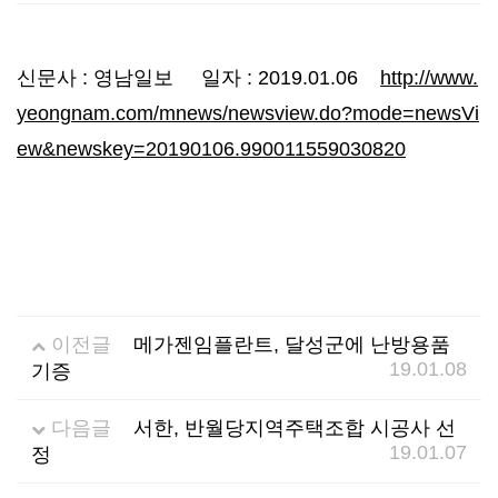
선
기
제
신문사 : 영남일보 일자 : 2019.01.06
http://www.
정
업
휴
yeongnam.com/mnews/newsview.do?mode=newsVi
ew&newskey=20190106.990011559030820
안
정
시
내
보
설
지
인
이
원
증
벤
이전글
메가젠임플란트, 달성군에 난방용품
19.01.08
기증
내
기
트
용
업
다음글
서한, 반월당지역주택조합 시공사 선
19.01.07
정
BI
소