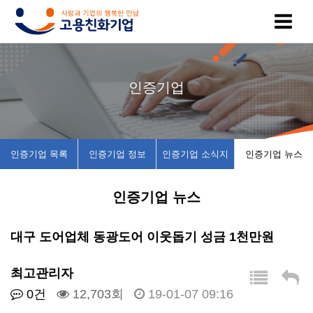
고
인
복
인
공
인증기업
용
증
지
증
지
친
기
제
기
사
인증기업 목록
인증기업 정보
인증기업 소식지
인증기업 뉴스
화
업
휴
업
항
인증기업 뉴스
기
목
시
채
업
록
설
용
대구 도어업체 동광도어 이웃돕기 성금 1천만원
이
인
소
정
최고관리자
0건
12,703회
19-01-07 09:16
란
증
개
보