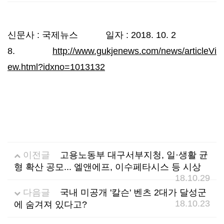
선
기
제
신문사 : 국제뉴스 일자 : 2018. 10. 2
정
업
휴
8.
http://www.gukjenews.com/news/articleVi
ew.html?idxno=1013132
안
정
시
내
보
설
지
인
이
원
증
벤
이전글
고용노동부 대구서부지청, 일·생활 균
형 확산 공모... 엘앤에프, 이수페타시스 등 시상
내
기
트
18.10.29
용
업
다음글
국내 미공개 '칼슨' 벤츠 2대가 달성군
18.10.23
에 숨겨져 있다고?
BI
소