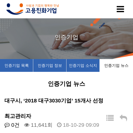
고
인
복
인
공
인증기업
용
증
지
증
지
친
기
제
기
사
인증기업 목록
인증기업 정보
인증기업 소식지
인증기업 뉴스
화
업
휴
업
항
인증기업 뉴스
기
목
시
채
업
록
설
용
대구시, ‘2018 대구3030기업’ 15개사 선정
이
인
소
정
최고관리자
0건
11,641회
18-10-29 09:09
란
증
개
보