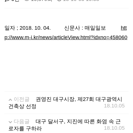
선
기
제
정
업
휴
일자 ; 2018. 10. 04. 신문사 : 매일일보
htt
p://www.m-i.kr/news/articleView.html?idxno=458060
안
정
시
내
보
설
지
인
이
원
증
벤
이전글
권영진 대구시장, 제27회 대구광역시
내
기
트
18.10.05
건축상 선정
용
업
다음글
대구 달서구, 지진에 따른 화염 속 근
18.10.05
로자를 구하라
BI
소