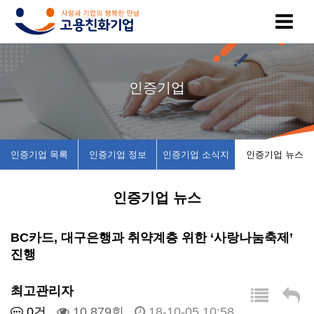
고
인
복
인
공
인증기업
용
증
지
증
지
친
기
제
기
사
인증기업 목록
인증기업 정보
인증기업 소식지
인증기업 뉴스
화
업
휴
업
항
인증기업 뉴스
기
목
시
채
업
록
설
용
BC카드, 대구은행과 취약계층 위한 ‘사랑나눔축제’
진행
이
인
소
정
최고관리자
란
증
개
보
0건
10,879회
18-10-05 10:58