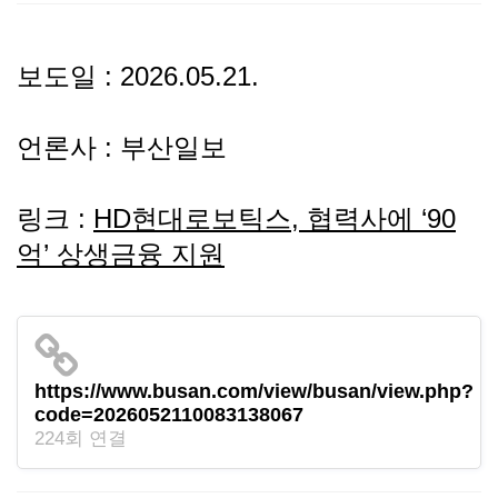
선
기
제
보도일 : 2026.05.21.
정
업
휴
언론사 : 부산일보
안
정
시
내
보
설
링크 :
HD현대로보틱스, 협력사에 ‘90
억’ 상생금융 지원
지
인
이
원
증
벤
내
기
트
https://www.busan.com/view/busan/view.php?
code=2026052110083138067
용
업
224회 연결
BI
소