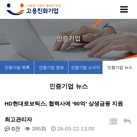
고
인
복
인
공
인증기업
용
증
지
증
지
친
기
제
기
사
인증기업 목록
인증기업 정보
인증기업 소식지
인증기업 뉴스
화
업
휴
업
항
인증기업 뉴스
기
목
시
채
업
록
설
용
HD현대로보틱스, 협력사에 ‘90억’ 상생금융 지원
이
인
소
정
최고관리자
0건
395회
26-05-22 13:00
란
증
개
보