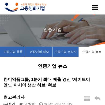
고
인
복
인
공
인증기업
용
증
지
증
지
친
기
제
기
사
인증기업 목록
인증기업 정보
인증기업 소식지
인증기업 뉴스
화
업
휴
업
항
인증기업 뉴스
기
목
시
채
업
록
설
용
한미약품그룹, 1분기 최대 매출 경신 ‘제이브이
엠’...‘아시아 생산 허브’ 확보
이
인
소
정
최고관리자
란
증
개
보
0건
379회
26-05-18 15:42