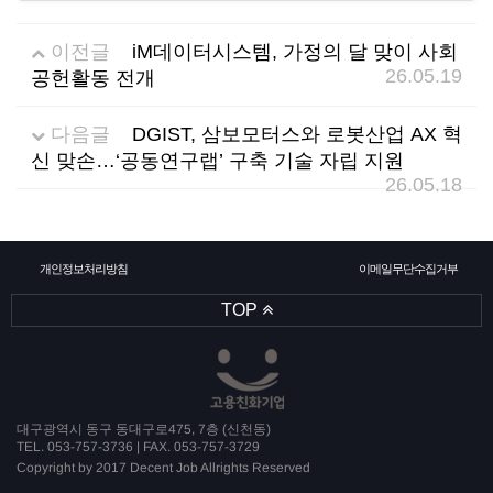
소
식
이전글
iM데이터시스템, 가정의 달 맞이 사회
26.05.19
공헌활동 전개
개
지
다음글
DGIST, 삼보모터스와 로봇산업 AX 혁
인
신 맞손…‘공동연구랩’ 구축 기술 자립 지원
26.05.18
증
기
개인정보처리방침
이메일무단수집거부
TOP
업
뉴
스
대구광역시 동구 동대구로475, 7층 (신천동)
TEL. 053-757-3736 | FAX. 053-757-3729
Copyright by 2017 Decent Job Allrights Reserved