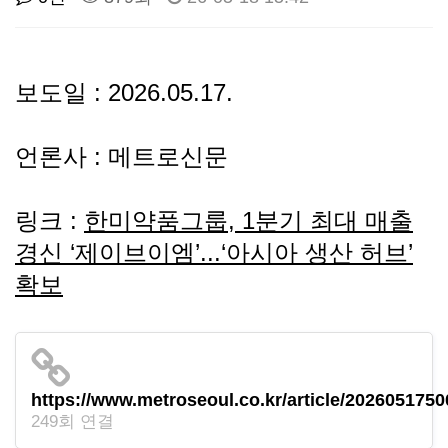
선
기
제
정
업
휴
보도일 : 2026.05.17.
안
정
시
언론사 : 메트로신문
내
보
설
링크 :
한미약품그룹, 1분기 최대 매출
지
인
이
경신 ‘제이브이엠’...‘아시아 생산 허브’
확보
원
증
벤
내
기
트
용
업
https://www.metroseoul.co.kr/article/202605175
249회 연결
BI
소