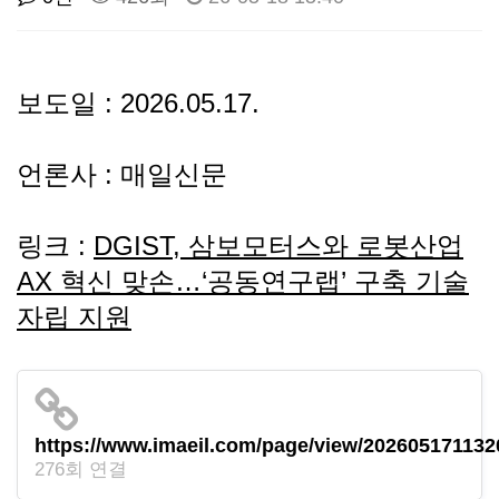
선
기
제
정
업
휴
보도일 : 2026.05.17.
안
정
시
언론사 : 매일신문
내
보
설
링크 :
DGIST, 삼보모터스와 로봇산업
지
인
이
AX 혁신 맞손…‘공동연구랩’ 구축 기술
자립 지원
원
증
벤
내
기
트
용
업
https://www.imaeil.com/page/view/20260517113
276회 연결
BI
소