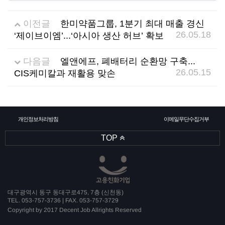
소
식
이전글
한미약품그룹, 1분기 최대 매출 경신
26.05.18
‘제이브이엠’...‘아시아 생산 허브’ 확보
개
지
다음글
엘앤에프, 폐배터리 순환망 구축...
인
26.05.15
CIS케미칼과 재활용 맞손
증
기
개인정보처리방침
이메일무단수집거부
TOP
업
뉴
대구광역시 동구 동대구로475, 7층 (신천동)
스
TEL. 053-757-3736 | FAX. 053-757-3729
Copyright by 2017 Decent Job Allrights Reserved