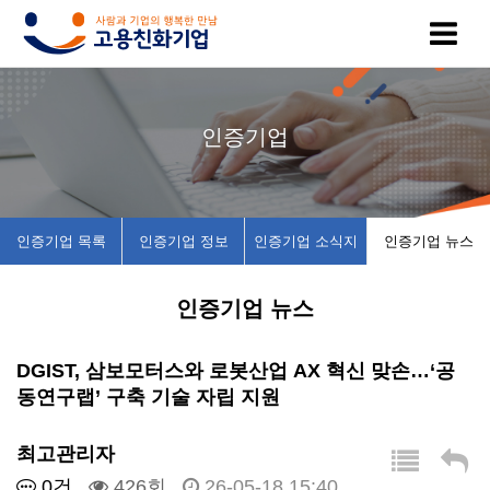
고
인
복
인
공
인증기업
용
증
지
증
지
친
기
제
기
사
인증기업 목록
인증기업 정보
인증기업 소식지
인증기업 뉴스
화
업
휴
업
항
인증기업 뉴스
기
목
시
채
업
록
설
용
DGIST, 삼보모터스와 로봇산업 AX 혁신 맞손…‘공
동연구랩’ 구축 기술 자립 지원
이
인
소
정
최고관리자
란
증
개
보
0건
426회
26-05-18 15:40