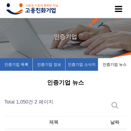
고
인
복
인
공
인증기업
용
증
지
증
지
친
기
제
기
사
인증기업 목록
인증기업 정보
인증기업 소식지
인증기업 뉴스
화
업
휴
업
항
인증기업 뉴스
기
목
시
채
업
록
설
용
Total 1,050건
2 페이지
이
인
소
정
제목
날짜
란
증
개
보