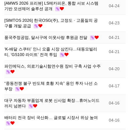
[AMWS 2026 프리뷰] LS메카피온, 통합 서보 시스템
04-24
기반 모션제어 솔루션 공개
선
기
제
[SIMTOS 2026] 한국OSG(주), 고정도 · 고품질의 공
04-23
정
업
휴
구를 개발.공급
풍국주정공업, 달서구에 이웃사랑 후원금 전달
04-21
안
정
시
‘K-배달 스쿠터’ 인니 오졸 시장 삼킨다…대동모빌리
04-21
내
보
설
티, ‘GS100 라이트’ 전격 투입
파인메딕스, 의료기술시험연수원 장비 구축 사업 수주
지
인
이
04-20
원
증
벤
“중동전쟁 불구 반도체 호황 지속” 용인 투자 나선 소
04-17
부장
내
기
트
대구 자동차 부품업계 로봇 신사업 확장…휴머노이드
04-16
까지 넘본다
용
업
배터리 전극 장비 국산화… 글로벌 시장서 위상 높여
04-16
BI
소