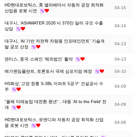
HD현대로보틱스, 美 앨라배마서 자동차 공장 최적화
04-15
소
식
산업용 로봇 시연
대구시, ‘ASIAWATER 2026’서 370만 달러 규모 수출
개
지
04-14
상담
대구시, ‘AI 기반 저전력 차량용 인포테인먼트’ 기술개
인
04-13
발 공모 선정
증
덴티스, 중국·스페인 ‘해외법인’ 활약
04-13
메가젠임플란트, 토론토서 국제 심포지엄 예정
04-10
기
HS화성,‘고양 창릉 S-3BL 아파트 5공구’ 건설공사 수
04-09
업
주
“올해 미래농업 대전환 원년”…대동 ‘AI to the Field’ 전
뉴
04-09
개
스
HD현대로보틱스, 유엔디와 자동차 공장 최적화 산업
04-08
용 로봇 시연