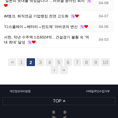
“일본의 콧대를 꺾었습니다”…러브콜 쏟아진 회사
04-08
iM뱅크, 퇴직연금 기업뱅킹 전면 고도화
04-07
‘디스플레이→배터리→반도체’ 아바코의 변신
04-06
서한, 작년 수주액 1조6024억…건설경기 불황 속 ‘역
04-03
대 최대’ 달성
1
3
4
5
6
7
8
9
10
2
개인정보처리방침
이메일무단수집거부
TOP